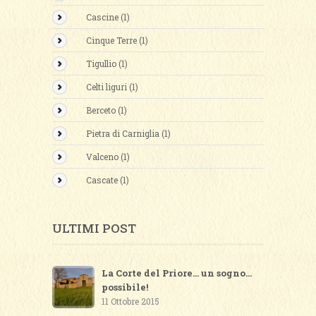
Cascine (1)
Cinque Terre (1)
Tigullio (1)
Celti liguri (1)
Berceto (1)
Pietra di Carniglia (1)
Valceno (1)
Cascate (1)
ULTIMI POST
La Corte del Priore... un sogno...
possibile!
11 Ottobre 2015