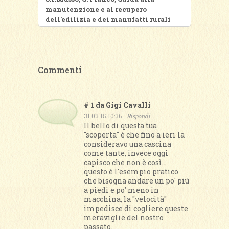
manutenzione e al recupero
dell'edilizia e dei manufatti rurali
Commenti
# 1 da
Gigi Cavalli
31.03.15 10:36
Rispondi
Il bello di questa tua
"scoperta" è che fino a ieri la
consideravo una cascina
come tante, invece oggi
capisco che non è così...
questo è l'esempio pratico
che bisogna andare un po' più
a piedi e po' meno in
macchina, la "velocità"
impedisce di cogliere queste
meraviglie del nostro
passato.