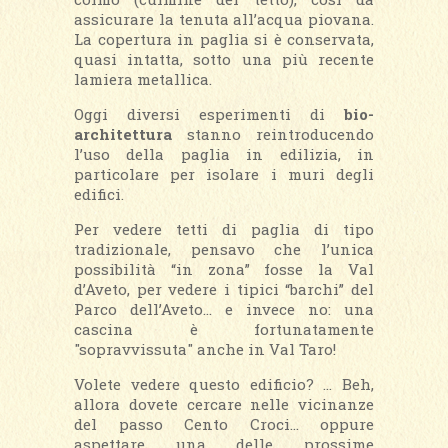
assicurare la tenuta all’acqua piovana.
La copertura in paglia si è conservata,
quasi intatta, sotto una più recente
lamiera metallica.
Oggi diversi esperimenti di
bio-
architettura
stanno reintroducendo
l’uso della paglia in edilizia, in
particolare per isolare i muri degli
edifici.
Per vedere tetti di paglia di tipo
tradizionale, pensavo che l’unica
possibilità “in zona” fosse la Val
d’Aveto, per vedere i tipici “barchi” del
Parco dell’Aveto... e invece no: una
cascina è fortunatamente
"sopravvissuta" anche in Val Taro!
Volete vedere questo edificio? … Beh,
allora dovete cercare nelle vicinanze
del passo Cento Croci… oppure
aspettare una delle prossime