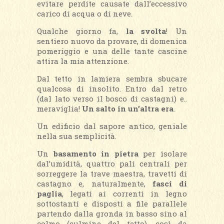
evitare perdite causate dall’eccessivo
carico di acqua o di neve.
Qualche giorno fa,
la svolta
! Un
sentiero nuovo da provare, di domenica
pomeriggio e una delle tante cascine
attira la mia attenzione.
Dal tetto in lamiera sembra sbucare
qualcosa di insolito. Entro dal retro
(dal lato verso il bosco di castagni) e..
meraviglia!
Un salto in un’altra era
.
Un edificio dal sapore antico, geniale
nella sua semplicità.
Un
basamento in pietra
per isolare
dal’umidità, quattro pali centrali per
sorreggere la trave maestra, travetti di
castagno e, naturalmente,
fasci di
paglia
, legati ai correnti in legno
sottostanti e disposti a file parallele
partendo dalla gronda in basso sino al
colmo (culmine del tetto), così da