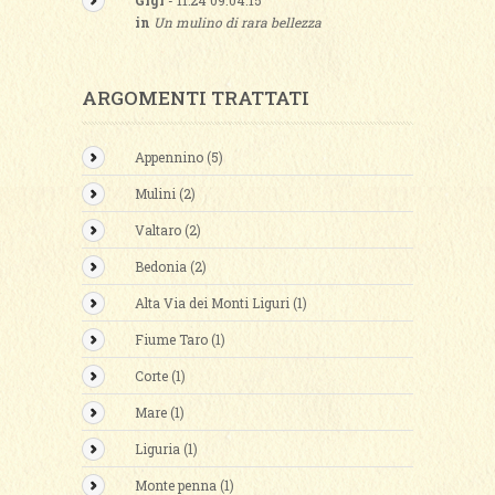
Gigi
- 11:24 09.04.15
in
Un mulino di rara bellezza
ARGOMENTI TRATTATI
Appennino (5)
Mulini (2)
Valtaro (2)
Bedonia (2)
Alta Via dei Monti Liguri (1)
Fiume Taro (1)
Corte (1)
Mare (1)
Liguria (1)
Monte penna (1)